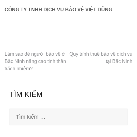
CÔNG TY TNHH DỊCH VỤ BẢO VỆ VIỆT DŨNG
Làm sao để người bảo vệ ở
Quy trình thuê bảo vệ dịch vụ
Bắc Ninh nâng cao tinh thần
tại Bắc Ninh
Điều
trách nhiệm?
hướng
bài
viết
TÌM KIẾM
Tìm
kiếm
cho: