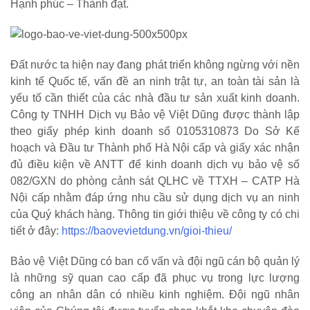
Hạnh phúc – Thành đạt.
Đất nước ta hiện nay đang phát triển không ngừng với nền
kinh tế Quốc tế, vấn đề an ninh trật tự, an toàn tài sản là
yếu tố cần thiết của các nhà đầu tư sản xuất kinh doanh.
Công ty TNHH Dịch vụ Bảo vệ Việt Dũng được thành lập
theo giấy phép kinh doanh số 0105310873 Do Sở Kế
hoạch và Đầu tư Thành phố Hà Nội cấp và giấy xác nhận
đủ điều kiện về ANTT để kinh doanh dịch vụ bảo vệ số
082/GXN do phòng cảnh sát QLHC về TTXH – CATP Hà
Nội cấp nhằm đáp ứng nhu cầu sử dụng dịch vụ an ninh
của Quý khách hàng. Thông tin giới thiệu về công ty có chi
tiết ở đây:
https://baovevietdung.vn/gioi-thieu/
Bảo vệ Việt Dũng có ban cố vấn và đội ngũ cán bộ quản lý
là những sỹ quan cao cấp đã phục vụ trong lực lượng
công an nhân dân có nhiều kinh nghiệm. Đội ngũ nhân