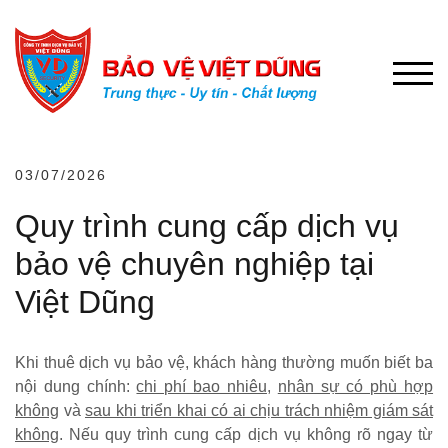
Chuyển
đến
phần
NÚT 
nội
dung
03/07/2026
Quy trình cung cấp dịch vụ
bảo vệ chuyên nghiệp tại
Việt Dũng
Khi thuê dịch vụ bảo vệ, khách hàng thường muốn biết ba
nội dung chính:
chi phí bao nhiêu
,
nhân sự có phù hợp
không
và
sau khi triển khai có ai chịu trách nhiệm giám sát
không
. Nếu quy trình cung cấp dịch vụ không rõ ngay từ