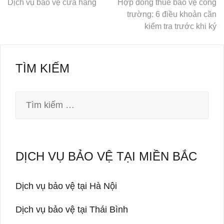
Dịch vụ bảo vệ cửa hàng
Hợp đồng thuê bảo vệ công
trường: 6 điều khoản cần
Điều
kiểm tra trước khi ký
hướng
bài
viết
TÌM KIẾM
Tìm
kiếm
cho:
DỊCH VỤ BẢO VỆ TẠI MIỀN BẮC
Dịch vụ bảo vệ tại Hà Nội
Dịch vụ bảo vệ tại Thái Bình