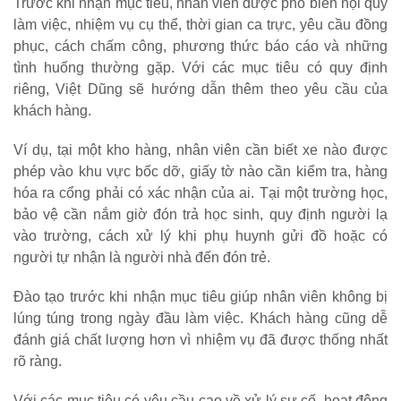
Trước khi nhận mục tiêu, nhân viên được phổ biến nội quy
làm việc, nhiệm vụ cụ thể, thời gian ca trực, yêu cầu đồng
phục, cách chấm công, phương thức báo cáo và những
tình huống thường gặp. Với các mục tiêu có quy định
riêng, Việt Dũng sẽ hướng dẫn thêm theo yêu cầu của
khách hàng.
Ví dụ, tại một kho hàng, nhân viên cần biết xe nào được
phép vào khu vực bốc dỡ, giấy tờ nào cần kiểm tra, hàng
hóa ra cổng phải có xác nhận của ai. Tại một trường học,
bảo vệ cần nắm giờ đón trả học sinh, quy định người lạ
vào trường, cách xử lý khi phụ huynh gửi đồ hoặc có
người tự nhận là người nhà đến đón trẻ.
Đào tạo trước khi nhận mục tiêu giúp nhân viên không bị
lúng túng trong ngày đầu làm việc. Khách hàng cũng dễ
đánh giá chất lượng hơn vì nhiệm vụ đã được thống nhất
rõ ràng.
Với các mục tiêu có yêu cầu cao về xử lý sự cố, hoạt động