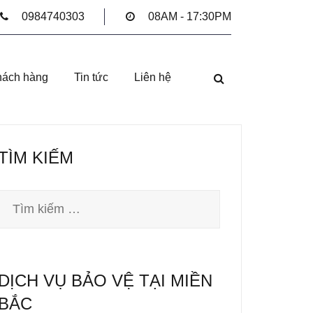
0984740303
08AM - 17:30PM
hách hàng
Tin tức
Liên hệ
TÌM KIẾM
Tìm
kiếm
cho:
DỊCH VỤ BẢO VỆ TẠI MIỀN
BẮC