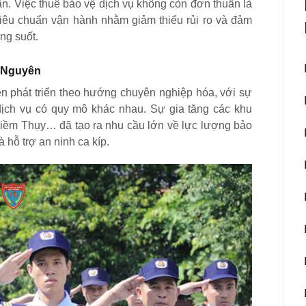
n. Việc thuê bảo vệ dịch vụ không còn đơn thuần là
 tiêu chuẩn vận hành nhằm giảm thiểu rủi ro và đảm
ng suốt.
i Nguyên
ện phát triển theo hướng chuyên nghiệp hóa, với sự
ịch vụ có quy mô khác nhau. Sự gia tăng các khu
iềm Thụy… đã tạo ra nhu cầu lớn về lực lượng bảo
à hỗ trợ an ninh ca kíp.