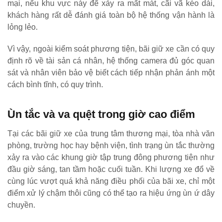
mại, nếu khu vực này để xảy ra mất mát, cãi vã kéo dài,
khách hàng rất dễ đánh giá toàn bộ hệ thống vận hành là
lỏng lẻo.
Vì vậy, ngoài kiểm soát phương tiện, bãi giữ xe cần có quy
định rõ về tài sản cá nhân, hệ thống camera đủ góc quan
sát và nhân viên bảo vệ biết cách tiếp nhận phản ánh một
cách bình tĩnh, có quy trình.
Ùn tắc và va quệt trong giờ cao điểm
Tại các bãi giữ xe của trung tâm thương mại, tòa nhà văn
phòng, trường học hay bệnh viện, tình trạng ùn tắc thường
xảy ra vào các khung giờ tập trung đông phương tiện như
đầu giờ sáng, tan tầm hoặc cuối tuần. Khi lượng xe đổ về
cùng lúc vượt quá khả năng điều phối của bãi xe, chỉ một
điểm xử lý chậm thôi cũng có thể tạo ra hiệu ứng ùn ứ dây
chuyền.