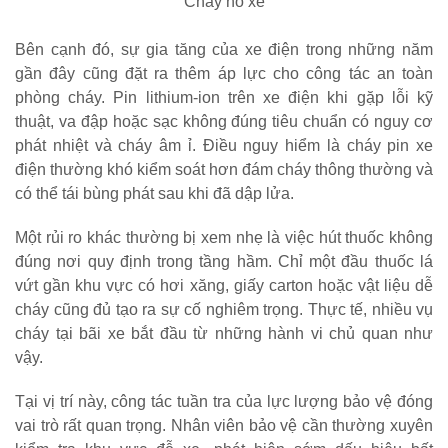
Cháy nổ xe
Bên cạnh đó, sự gia tăng của xe điện trong những năm
gần đây cũng đặt ra thêm áp lực cho công tác an toàn
phòng cháy. Pin lithium-ion trên xe điện khi gặp lỗi kỹ
thuật, va đập hoặc sạc không đúng tiêu chuẩn có nguy cơ
phát nhiệt và cháy âm ỉ. Điều nguy hiểm là cháy pin xe
điện thường khó kiểm soát hơn đám cháy thông thường và
có thể tái bùng phát sau khi đã dập lửa.
Một rủi ro khác thường bị xem nhẹ là việc hút thuốc không
đúng nơi quy định trong tầng hầm. Chỉ một đầu thuốc lá
vứt gần khu vực có hơi xăng, giấy carton hoặc vật liệu dễ
cháy cũng đủ tạo ra sự cố nghiêm trọng. Thực tế, nhiều vụ
cháy tại bãi xe bắt đầu từ những hành vi chủ quan như
vậy.
Tại vị trí này, công tác tuần tra của lực lượng bảo vệ đóng
vai trò rất quan trọng. Nhân viên bảo vệ cần thường xuyên