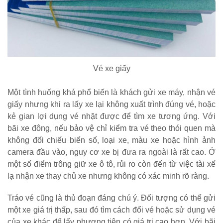
Vé xe giấy
Một tình huống khá phổ biến là khách gửi xe máy, nhận vé
giấy nhưng khi ra lấy xe lại không xuất trình đúng vé, hoặc
kẻ gian lợi dụng vé nhặt được để tìm xe tương ứng. Với
bãi xe đông, nếu bảo vệ chỉ kiểm tra vé theo thói quen mà
không đối chiếu biển số, loại xe, màu xe hoặc hình ảnh
camera đầu vào, nguy cơ xe bị đưa ra ngoài là rất cao. Ở
một số điểm trông giữ xe ô tô, rủi ro còn đến từ việc tài xế
lạ nhận xe thay chủ xe nhưng không có xác minh rõ ràng.
Tráo vé cũng là thủ đoạn đáng chú ý. Đối tượng có thể gửi
một xe giá trị thấp, sau đó tìm cách đổi vé hoặc sử dụng vé
của xe khác để lấy phương tiện có giá trị cao hơn. Với bãi