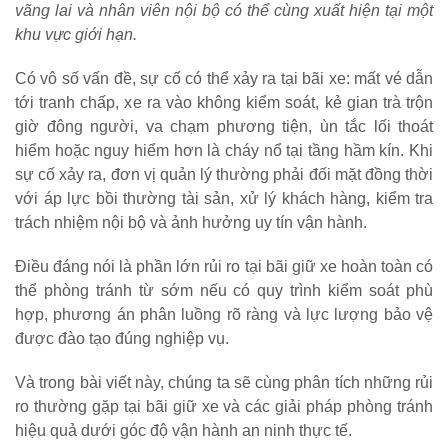
vãng lai và nhân viên nội bộ có thể cùng xuất hiện tại một
khu vực giới hạn.
Có vô số vấn đề, sự cố có thể xảy ra tại bãi xe: mất vé dẫn
tới tranh chấp, xe ra vào không kiểm soát, kẻ gian trà trộn
giờ đông người, va chạm phương tiện, ùn tắc lối thoát
hiểm hoặc nguy hiểm hơn là cháy nổ tại tầng hầm kín. Khi
sự cố xảy ra, đơn vị quản lý thường phải đối mặt đồng thời
với áp lực bồi thường tài sản, xử lý khách hàng, kiểm tra
trách nhiệm nội bộ và ảnh hưởng uy tín vận hành.
Điều đáng nói là phần lớn rủi ro tại bãi giữ xe hoàn toàn có
thể phòng tránh từ sớm nếu có quy trình kiểm soát phù
hợp, phương án phân luồng rõ ràng và lực lượng bảo vệ
được đào tạo đúng nghiệp vụ.
Và trong bài viết này, chúng ta sẽ cùng phân tích những rủi
ro thường gặp tại bãi giữ xe và các giải pháp phòng tránh
hiệu quả dưới góc độ vận hành an ninh thực tế.