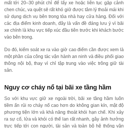
mất tới 20–30 phút chỉ để lấy xe hoặc liên tục gặp cảnh
chen chúc, va quệt sẽ rất khó giữ được tâm lý thoải mái khi
sử dụng dịch vụ bên trong tòa nhà hay cửa hàng. Đối với
các địa điểm kinh doanh, đây là vấn đề đáng lưu ý vì bãi
xe chính là khu vực tiếp xúc đầu tiên trước khi khách bước
vào bên trong.
Do đó, kiểm soát xe ra vào giờ cao điểm cần được xem là
một phần của công tác vận hành an ninh và điều phối giao
thông nội bộ, thay vì chỉ tập trung vào việc trông giữ tài
sản.
Nguy cơ cháy nổ tại bãi xe tầng hầm
So với khu vực giữ xe ngoài trời, bãi xe tầng hầm luôn
tiềm ẩn rủi ro cháy nổ cao hơn do không gian kín, mật độ
phương tiện lớn và khả năng thoát khói hạn chế. Khi xảy
ra sự cố, lửa và khói có thể lan rất nhanh, gây ảnh hưởng
trực tiếp tới con người, tài sản và toàn bộ hệ thống vận