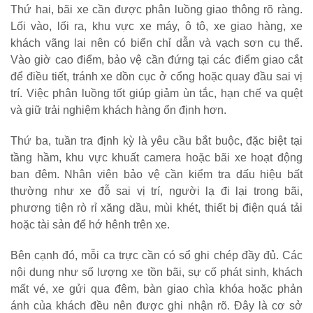
Thứ hai, bãi xe cần được phân luồng giao thông rõ ràng.
Lối vào, lối ra, khu vực xe máy, ô tô, xe giao hàng, xe
khách vãng lai nên có biển chỉ dẫn và vạch sơn cụ thể.
Vào giờ cao điểm, bảo vệ cần đứng tại các điểm giao cắt
để điều tiết, tránh xe dồn cục ở cổng hoặc quay đầu sai vị
trí. Việc phân luồng tốt giúp giảm ùn tắc, hạn chế va quệt
và giữ trải nghiệm khách hàng ổn định hơn.
Thứ ba, tuần tra định kỳ là yêu cầu bắt buộc, đặc biệt tại
tầng hầm, khu vực khuất camera hoặc bãi xe hoạt động
ban đêm. Nhân viên bảo vệ cần kiểm tra dấu hiệu bất
thường như xe đỗ sai vị trí, người lạ đi lại trong bãi,
phương tiện rò rỉ xăng dầu, mùi khét, thiết bị điện quá tải
hoặc tài sản để hớ hênh trên xe.
Bên cạnh đó, mỗi ca trực cần có sổ ghi chép đầy đủ. Các
nội dung như số lượng xe tồn bãi, sự cố phát sinh, khách
mất vé, xe gửi qua đêm, bàn giao chìa khóa hoặc phản
ánh của khách đều nên được ghi nhận rõ. Đây là cơ sở