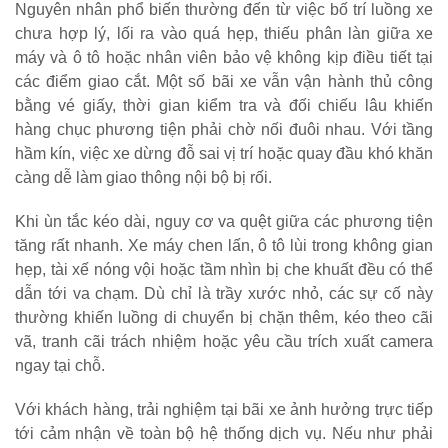
Nguyên nhân phổ biến thường đến từ việc bố trí luồng xe
chưa hợp lý, lối ra vào quá hẹp, thiếu phân làn giữa xe
máy và ô tô hoặc nhân viên bảo vệ không kịp điều tiết tại
các điểm giao cắt. Một số bãi xe vẫn vận hành thủ công
bằng vé giấy, thời gian kiểm tra và đối chiếu lâu khiến
hàng chục phương tiện phải chờ nối đuôi nhau. Với tầng
hầm kín, việc xe dừng đỗ sai vị trí hoặc quay đầu khó khăn
càng dễ làm giao thông nội bộ bị rối.
Khi ùn tắc kéo dài, nguy cơ va quệt giữa các phương tiện
tăng rất nhanh. Xe máy chen lấn, ô tô lùi trong không gian
hẹp, tài xế nóng vội hoặc tầm nhìn bị che khuất đều có thể
dẫn tới va chạm. Dù chỉ là trầy xước nhỏ, các sự cố này
thường khiến luồng di chuyển bị chặn thêm, kéo theo cãi
vã, tranh cãi trách nhiệm hoặc yêu cầu trích xuất camera
ngay tại chỗ.
Với khách hàng, trải nghiệm tại bãi xe ảnh hưởng trực tiếp
tới cảm nhận về toàn bộ hệ thống dịch vụ. Nếu như phải