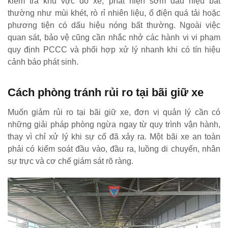
kiểm tra khu vực đỗ xe, phát hiện sớm dấu hiệu bất
thường như mùi khét, rò rỉ nhiên liệu, ổ điện quá tải hoặc
phương tiện có dấu hiệu nóng bất thường. Ngoài việc
quan sát, bảo vệ cũng cần nhắc nhở các hành vi vi phạm
quy định PCCC và phối hợp xử lý nhanh khi có tín hiệu
cảnh báo phát sinh.
Cách phòng tránh rủi ro tại bãi giữ xe
Muốn giảm rủi ro tại bãi giữ xe, đơn vị quản lý cần có
những giải pháp phòng ngừa ngay từ quy trình vận hành,
thay vì chỉ xử lý khi sự cố đã xảy ra. Một bãi xe an toàn
phải có kiểm soát đầu vào, đầu ra, luồng di chuyển, nhân
sự trực và cơ chế giám sát rõ ràng.