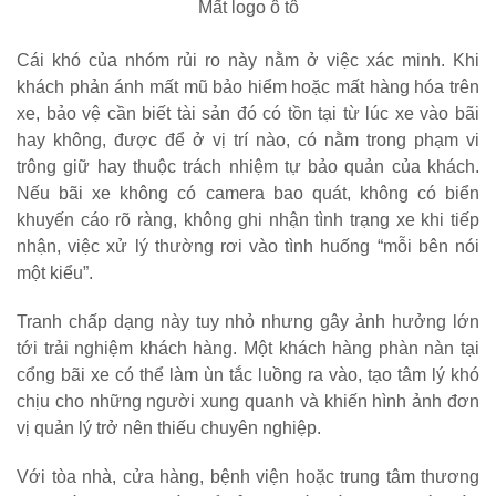
Mất logo ô tô
Cái khó của nhóm rủi ro này nằm ở việc xác minh. Khi
khách phản ánh mất mũ bảo hiểm hoặc mất hàng hóa trên
xe, bảo vệ cần biết tài sản đó có tồn tại từ lúc xe vào bãi
hay không, được để ở vị trí nào, có nằm trong phạm vi
trông giữ hay thuộc trách nhiệm tự bảo quản của khách.
Nếu bãi xe không có camera bao quát, không có biển
khuyến cáo rõ ràng, không ghi nhận tình trạng xe khi tiếp
nhận, việc xử lý thường rơi vào tình huống “mỗi bên nói
một kiểu”.
Tranh chấp dạng này tuy nhỏ nhưng gây ảnh hưởng lớn
tới trải nghiệm khách hàng. Một khách hàng phàn nàn tại
cổng bãi xe có thể làm ùn tắc luồng ra vào, tạo tâm lý khó
chịu cho những người xung quanh và khiến hình ảnh đơn
vị quản lý trở nên thiếu chuyên nghiệp.
Với tòa nhà, cửa hàng, bệnh viện hoặc trung tâm thương