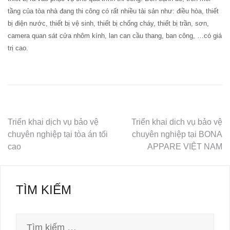
tầng của tòa nhà đang thi công có rất nhiều tài sản như: điều hòa, thiết
bị điện nước, thiết bị vệ sinh, thiết bị chống cháy, thiết bị trần, sơn,
camera quan sát cửa nhôm kính, lan can cầu thang, ban công, …có giá
trị cao.
Triển khai dịch vụ bảo vệ
Triển khai dich vụ bảo vệ
chuyên nghiệp tại tòa án tối
chuyên nghiệp tại BONA
Điều
cao
APPARE VIỆT NAM
hướng
bài
viết
TÌM KIẾM
Tìm